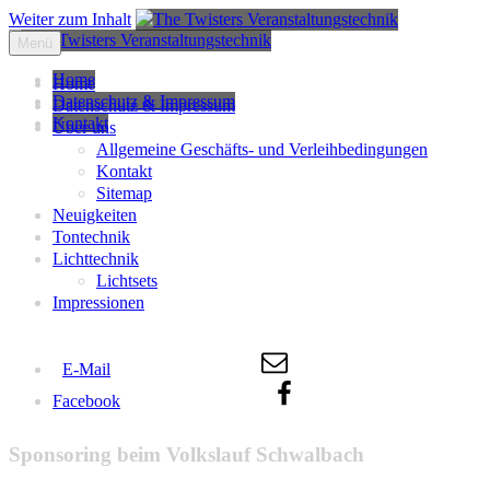
Weiter zum Inhalt
Menü
Home
Home
Datenschutz & Impressum
Datenschutz & Impressum
Kontakt
Über uns
Allgemeine Geschäfts- und Verleihbedingungen
Kontakt
Sitemap
Neuigkeiten
Tontechnik
Lichttechnik
Lichtsets
Impressionen
E-Mail
Facebook
Sponsoring beim Volkslauf Schwalbach