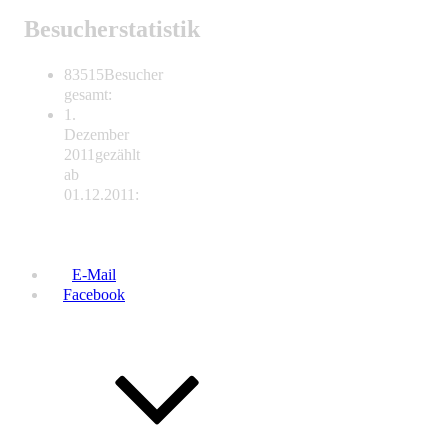
Besucherstatistik
83515
Besucher
gesamt:
1.
Dezember
2011
gezählt
ab
01.12.2011:
E-Mail
Facebook