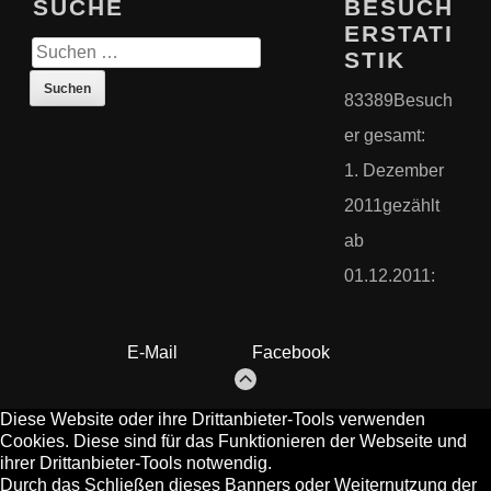
SUCHE
BESUCH
o
ERSTATI
S
o
STIK
u
t
c
83389
Besuch
h
e
e
er gesamt:
r
n
1. Dezember
-
n
a
2011
gezählt
I
c
n
ab
h
:
h
01.12.2011:
a
l
E-Mail
Facebook
t
Z
U
M
A
N
F
Diese Website oder ihre Drittanbieter-Tools verwenden
A
N
G
Cookies. Diese sind für das Funktionieren der Webseite und
ihrer Drittanbieter-Tools notwendig.
Durch das Schließen dieses Banners oder Weiternutzung der